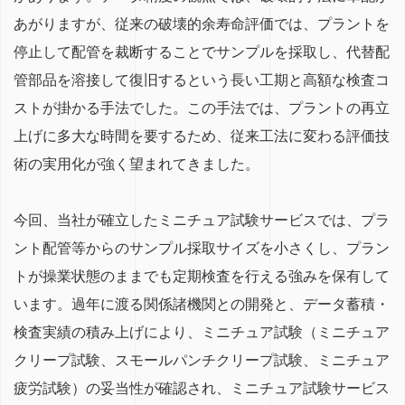
あがりますが、従来の破壊的余寿命評価では、プラントを
停止して配管を裁断することでサンプルを採取し、代替配
管部品を溶接して復旧するという長い工期と高額な検査コ
ストが掛かる手法でした。この手法では、プラントの再立
上げに多大な時間を要するため、従来工法に変わる評価技
術の実用化が強く望まれてきました。
今回、当社が確立したミニチュア試験サービスでは、プラ
ント配管等からのサンプル採取サイズを小さくし、プラン
トが操業状態のままでも定期検査を行える強みを保有して
います。過年に渡る関係諸機関との開発と、データ蓄積・
検査実績の積み上げにより、ミニチュア試験（ミニチュア
クリープ試験、スモールパンチクリープ試験、ミニチュア
疲労試験）の妥当性が確認され、ミニチュア試験サービス